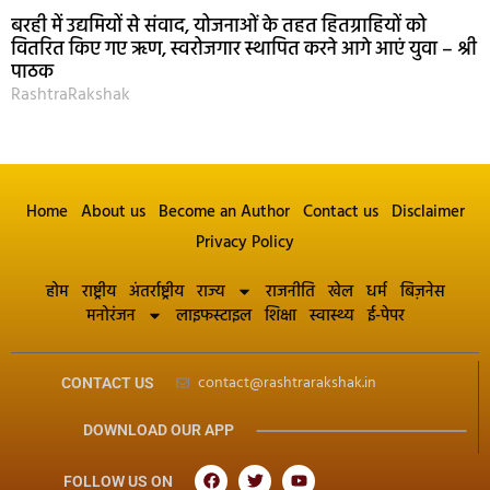
बरही में उद्यमियों से संवाद, योजनाओं के तहत हितग्राहियों को
वितरित किए गए ऋण, स्वरोजगार स्थापित करने आगे आएं युवा – श्री
पाठक
RashtraRakshak
Home
About us
Become an Author
Contact us
Disclaimer
Privacy Policy
होम
राष्ट्रीय
अंतर्राष्ट्रीय
राज्य
राजनीति
खेल
धर्म
बिज़नेस
मनोरंजन
लाइफस्टाइल
शिक्षा
स्वास्थ्य
ई-पेपर
contact@rashtrarakshak.in
CONTACT US
DOWNLOAD OUR APP
FOLLOW US ON