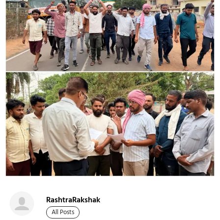
RashtraRakshak
All Posts