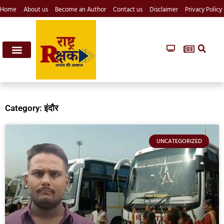
Home
About us
Become an Author
Contact us
Disclaimer
Privacy Policy
Category: इंदौर
UNCATEGORIZED