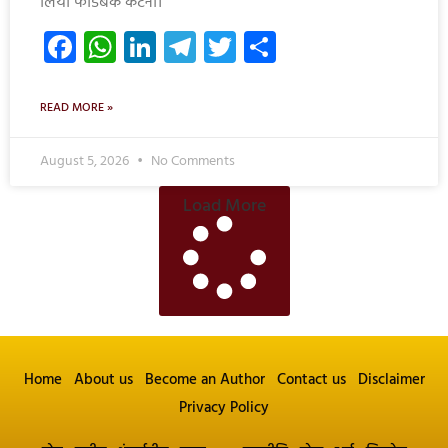
लिया फीडबैक कटनी।
Facebook
WhatsApp
LinkedIn
Telegram
Twitter
Share
READ MORE »
August 5, 2026
No Comments
Load More
Home
About us
Become an Author
Contact us
Disclaimer
Privacy Policy