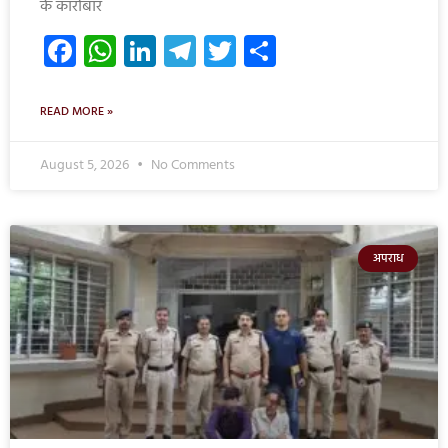
के कारोबार
Facebook
WhatsApp
LinkedIn
Telegram
Twitter
Share
READ MORE »
August 5, 2026
No Comments
अपराध