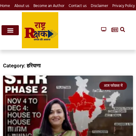
Home
About us
Become an Author
Contact us
Disclaimer
Privacy Policy
Category: हरियाणा
आज फोकस में