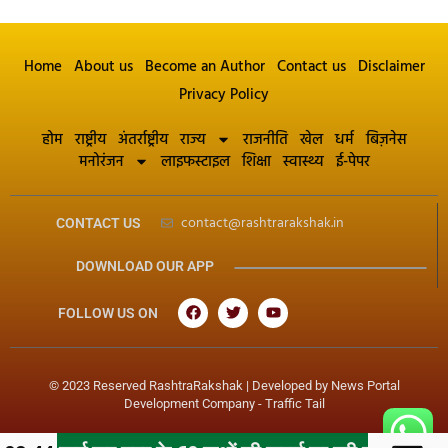
Home
About us
Become an Author
Contact us
Disclaimer
Privacy Policy
होम
राष्ट्रीय
अंतर्राष्ट्रीय
राज्य
राजनीति
खेल
धर्म
बिज़नेस
मनोरंजन
लाइफस्टाइल
शिक्षा
स्वास्थ्य
ई-पेपर
contact@rashtrarakshak.in
CONTACT US
DOWNLOAD OUR APP
FOLLOW US ON
© 2023 Reserved RashtraRakshak | Developed by
News Portal
Development Company
-
Traffic Tail