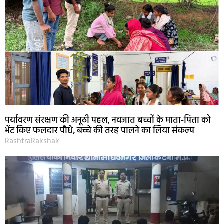
पर्यावरण संरक्षण की अनूठी पहल, नवजात बच्चों के माता-पिता को
भेंट किए फलदार पौधे, बच्चे की तरह पालने का लिया संकल्प
RashtraRakshak