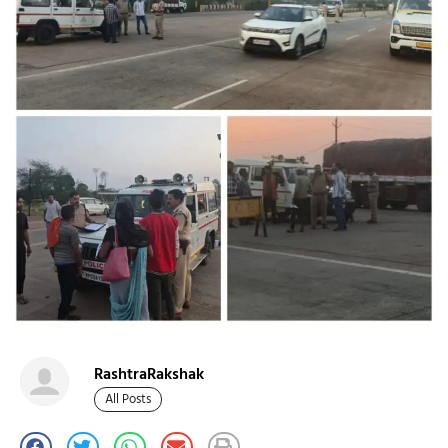
RashtraRakshak
All Posts