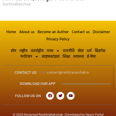
RashtraRakshak
Home
About us
Become an Author
Contact us
Disclaimer
Privacy Policy
होम
राष्ट्रीय
अंतर्राष्ट्रीय
राज्य
राजनीति
खेल
धर्म
बिज़नेस
मनोरंजन
लाइफस्टाइल
शिक्षा
स्वास्थ्य
ई-पेपर
contact@rashtrarakshak.in
CONTACT US
DOWNLOAD OUR APP
FOLLOW US ON
© 2023 Reserved RashtraRakshak | Developed by
News Portal