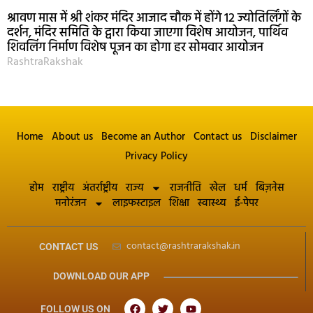
श्रावण मास में श्री शंकर मंदिर आजाद चौक में होंगे 12 ज्योतिर्लिंगों के
दर्शन, मंदिर समिति के द्वारा किया जाएगा विशेष आयोजन, पार्थिव
शिवलिंग निर्माण विशेष पूजन का होगा हर सोमवार आयोजन
RashtraRakshak
Home
About us
Become an Author
Contact us
Disclaimer
Privacy Policy
होम
राष्ट्रीय
अंतर्राष्ट्रीय
राज्य
राजनीति
खेल
धर्म
बिज़नेस
मनोरंजन
लाइफस्टाइल
शिक्षा
स्वास्थ्य
ई-पेपर
contact@rashtrarakshak.in
CONTACT US
DOWNLOAD OUR APP
FOLLOW US ON