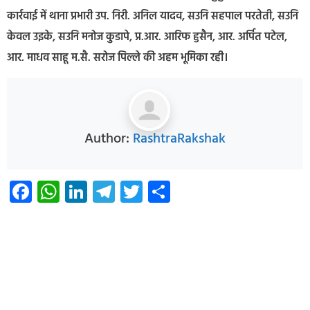
कार्रवाई में थाना प्रभारी उप. निरी. अनिल यादव, सउनि सहपाल परतेती, सउनि
केवल उइके, सउनि मनोज कुडापे, प्र.आर. आरिफ हुसैन, आर. अर्पित पटेल,
आर. माधव साहू म.सै. सरोज पिल्ले की अहम भूमिका रही।
Author:
RashtraRakshak
Facebook
WhatsApp
LinkedIn
Telegram
Twitter
Share