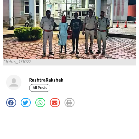
Oplus_131072
RashtraRakshak
All Posts