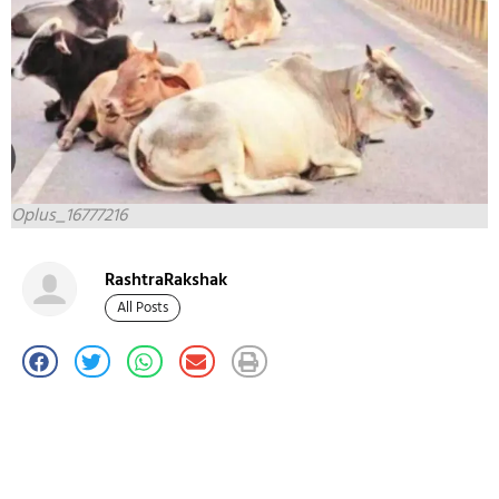
Oplus_16777216
RashtraRakshak
All Posts