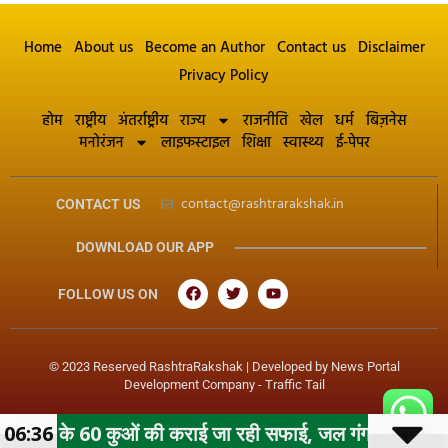
Home
About us
Become an Author
Contact us
Disclaimer
Privacy Policy
होम
राष्ट्रीय
अंतर्राष्ट्रीय
राज्य
राजनीति
खेल
धर्म
बिज़नेस
मनोरंजन
लाइफस्टाइल
शिक्षा
स्वास्थ्य
ई-पेपर
contact@rashtrarakshak.in
CONTACT US
DOWNLOAD OUR APP
FOLLOW US ON
© 2023 Reserved RashtraRakshak | Developed by
News Portal
Development Company
-
Traffic Tail
 कुओं की कराई जा रही सफाई, जल गंगा संवर्धन अभियान के तहत मह
06:36