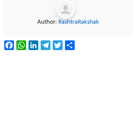
Author:
RashtraRakshak
Facebook
WhatsApp
LinkedIn
Telegram
Twitter
Share
Infoverse Academy