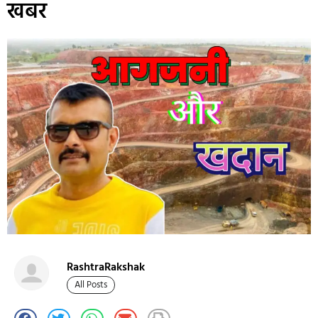
खबर
RashtraRakshak
All Posts