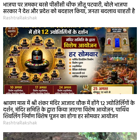
भाजपा पर जमकर बरसे पीसीसी चीफ जीतू पटवारी, बोले भाजपा
सरकार ने देश और प्रदेश को बदहाल किया, जनता बदलाव चाहती है
RashtraRakshak
श्रावण मास में श्री शंकर मंदिर आजाद चौक में होंगे 12 ज्योतिर्लिंगों के
दर्शन, मंदिर समिति के द्वारा किया जाएगा विशेष आयोजन, पार्थिव
शिवलिंग निर्माण विशेष पूजन का होगा हर सोमवार आयोजन
RashtraRakshak