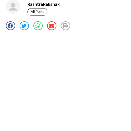
RashtraRakshak
All Posts