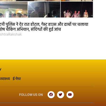
नी पुलिस ने देर रात होटल, गेस्ट हाउस और ढाबों पर चलाया
शेष चेकिंग अभियान, संदिग्धों की हुई जांच
shtraRakshak
y
स्वास्थ्य
ई-पेपर
FOLLOW US ON