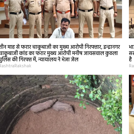
तीन माह से फरार चाकूबाजी का मुख्य आरोपी गिरफ्तार, इन्द्रानगर
भा
चाकूबाजी कांड का फरार मुख्य आरोपी मनीष जायसवाल कुठला
सर
पुलिस की गिरफ्त में, न्यायालय ने भेजा जेल
है
RashtraRakshak
Ra