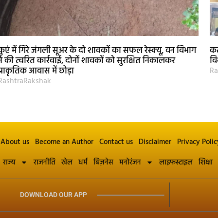
कुएं में गिरे जंगली सूअर के दो शावकों का सफल रेस्क्यू, वन विभाग
कट
ने की त्वरित कार्रवाई, दोनों शावकों को सुरक्षित निकालकर
वि
प्राकृतिक आवास में छोड़ा
Ra
RashtraRakshak
About us
Become an Author
Contact us
Disclaimer
Privacy Polic
राज्य
राजनीति
खेल
धर्म
बिज़नेस
मनोरंजन
लाइफस्टाइल
शिक्षा
DOWNLOAD OUR APP