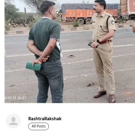
RashtraRakshak
All Posts