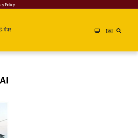
acy Policy
ई-पेपर
HAI
Infoverse
Academy