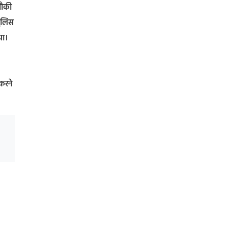
चौकी
पुलिस
या।
 करने