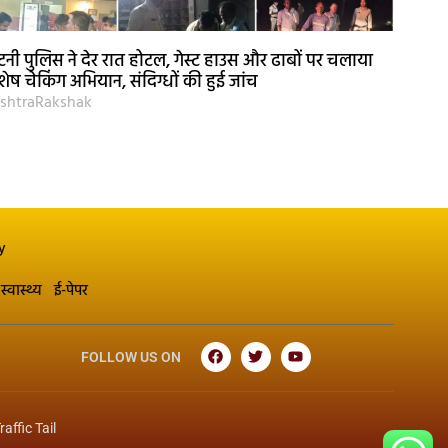
नी पुलिस ने देर रात होटल, गेस्ट हाउस और ढाबों पर चलाया
शेष चेकिंग अभियान, संदिग्धों की हुई जांच
shtraRakshak
y
स्वास्थ्य
ई-पेपर
FOLLOW US ON
raffic Tail