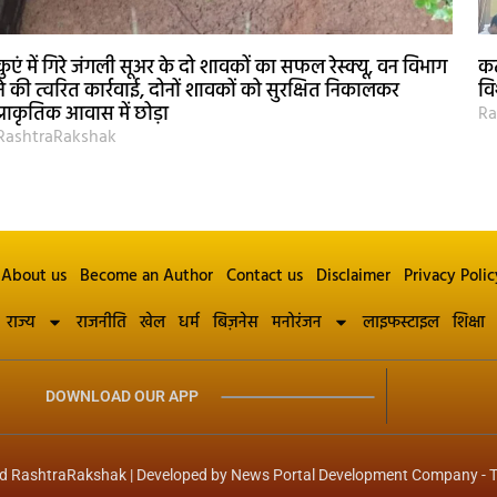
कुएं में गिरे जंगली सूअर के दो शावकों का सफल रेस्क्यू, वन विभाग
कट
ने की त्वरित कार्रवाई, दोनों शावकों को सुरक्षित निकालकर
वि
प्राकृतिक आवास में छोड़ा
Ra
RashtraRakshak
About us
Become an Author
Contact us
Disclaimer
Privacy Polic
राज्य
राजनीति
खेल
धर्म
बिज़नेस
मनोरंजन
लाइफस्टाइल
शिक्षा
DOWNLOAD OUR APP
d RashtraRakshak | Developed by
News Portal Development Company
-
T