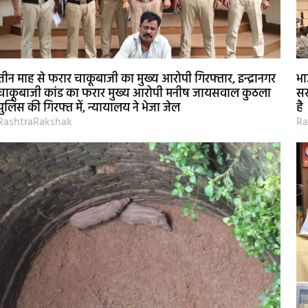
तीन माह से फरार चाकूबाजी का मुख्य आरोपी गिरफ्तार, इन्द्रानगर
भा
चाकूबाजी कांड का फरार मुख्य आरोपी मनीष जायसवाल कुठला
सर
पुलिस की गिरफ्त में, न्यायालय ने भेजा जेल
है
RashtraRakshak
Ra