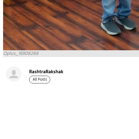
Oplus_16908288
RashtraRakshak
All Posts