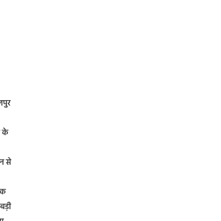
लपुर
 के
न से
सिक
 बड़ी