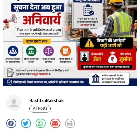
RashtraRakshak
All Posts