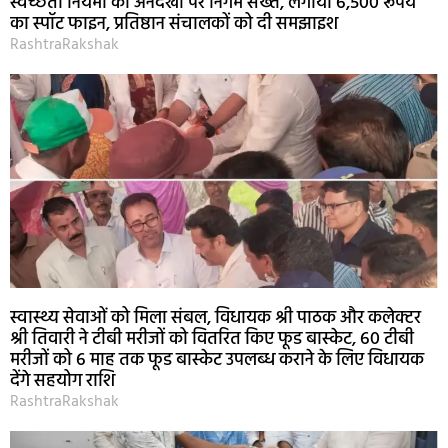
स्वच्छता नियमों की अनदेखी पर निगम सख्त, लगाया 6,500 रूपये
का स्पॉट फाइन, प्रतिष्ठान संचालकों को दी समझाइश
RashtraRakshak
स्वास्थ्य सेवाओं को मिला संबल, विधायक श्री पाठक और कलेक्टर
श्री तिवारी ने टीबी मरीजों को वितरित किए फूड बास्केट, 60 टीबी
मरीजों को 6 माह तक फूड बास्केट उपलब्ध कराने के लिए विधायक
देंगे सहयोग राशि
RashtraRakshak