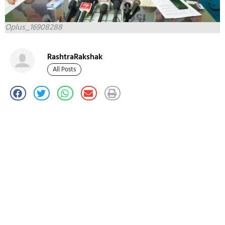
Oplus_16908288
RashtraRakshak
All Posts