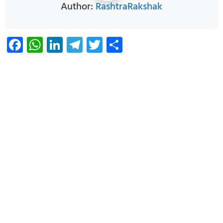
Author:
RashtraRakshak
Facebook
WhatsApp
LinkedIn
Telegram
Twitter
Share
Infoverse Academy