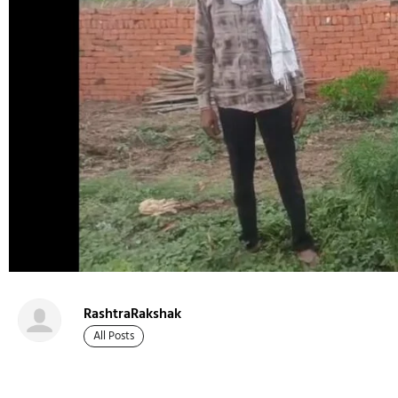
RashtraRakshak
All Posts