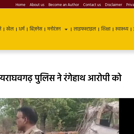
Home
About us
Become an Author
Contact us
Disclaimer
Priv
ि
खेल
धर्म
बिज़नेस
मनोरंजन
लाइफस्टाइल
शिक्षा
स्वास्थ्य
विजयराघवगढ़ पुलिस ने रंगेहाथ आरोपी को