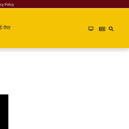
acy Policy
ई-पेपर
Infoverse
Academy