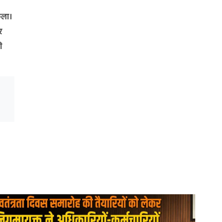
िकला।
र
ी