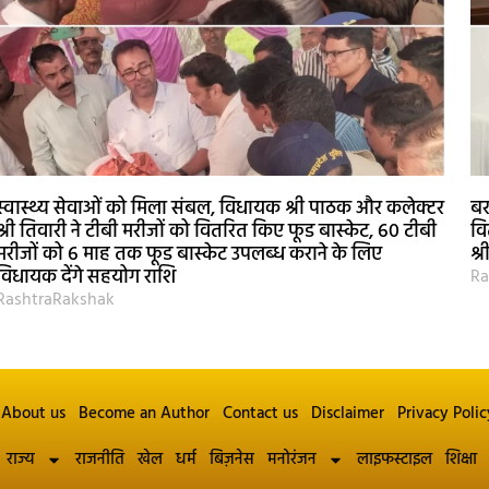
स्वास्थ्य सेवाओं को मिला संबल, विधायक श्री पाठक और कलेक्टर
बर
श्री तिवारी ने टीबी मरीजों को वितरित किए फूड बास्केट, 60 टीबी
वि
मरीजों को 6 माह तक फूड बास्केट उपलब्ध कराने के लिए
श्
विधायक देंगे सहयोग राशि
Ra
RashtraRakshak
About us
Become an Author
Contact us
Disclaimer
Privacy Polic
राज्य
राजनीति
खेल
धर्म
बिज़नेस
मनोरंजन
लाइफस्टाइल
शिक्षा