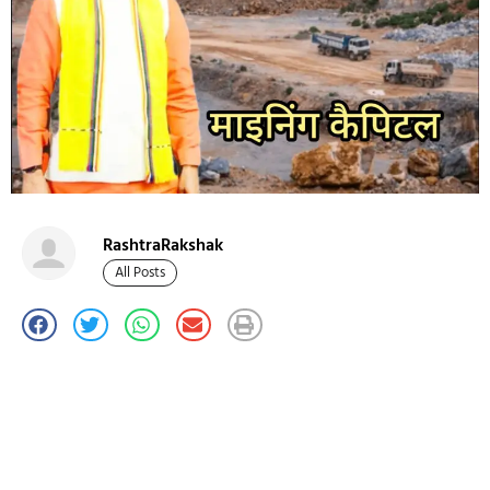
RashtraRakshak
All Posts