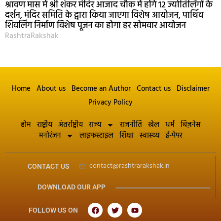
श्रावण मास में श्री शंकर मंदिर आजाद चौक में होंगे 12 ज्योतिर्लिंगों के
दर्शन, मंदिर समिति के द्वारा किया जाएगा विशेष आयोजन, पार्थिव
शिवलिंग निर्माण विशेष पूजन का होगा हर सोमवार आयोजन
RashtraRakshak
Home
About us
Become an Author
Contact us
Disclaimer
Privacy Policy
होम
राष्ट्रीय
अंतर्राष्ट्रीय
राज्य
राजनीति
खेल
धर्म
बिज़नेस
मनोरंजन
लाइफस्टाइल
शिक्षा
स्वास्थ्य
ई-पेपर
contact@rashtrarakshak.in
CONTACT US
DOWNLOAD OUR APP
FOLLOW US ON