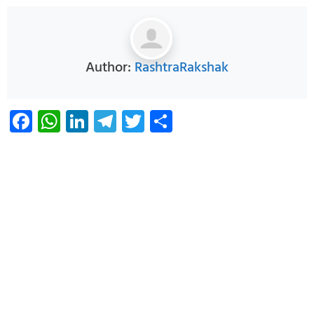
Author:
RashtraRakshak
Facebook
WhatsApp
LinkedIn
Telegram
Twitter
Share
Infoverse Academy