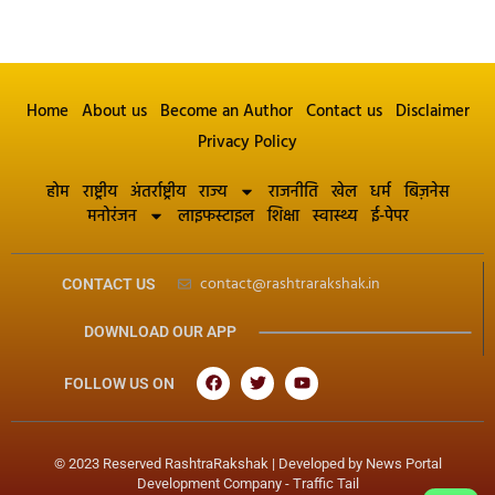
Home
About us
Become an Author
Contact us
Disclaimer
Privacy Policy
होम
राष्ट्रीय
अंतर्राष्ट्रीय
राज्य
राजनीति
खेल
धर्म
बिज़नेस
मनोरंजन
लाइफस्टाइल
शिक्षा
स्वास्थ्य
ई-पेपर
contact@rashtrarakshak.in
CONTACT US
DOWNLOAD OUR APP
FOLLOW US ON
© 2023 Reserved RashtraRakshak | Developed by
News Portal
Development Company
-
Traffic Tail