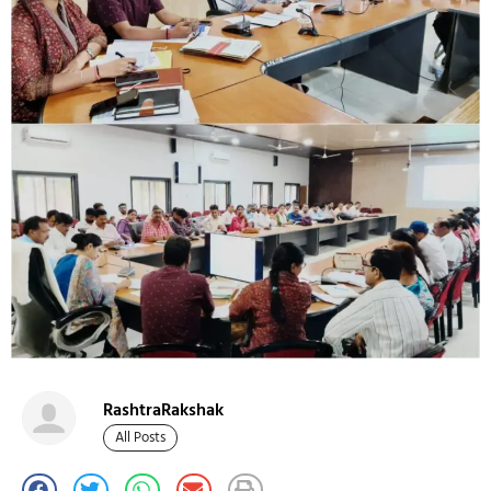
RashtraRakshak
All Posts