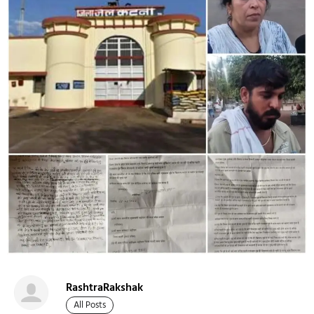
RashtraRakshak
All Posts