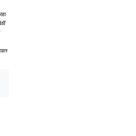
 रहा
ठीं
े
शासन