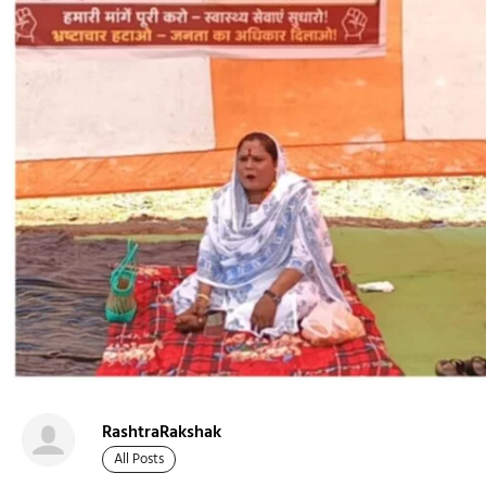
RashtraRakshak
All Posts