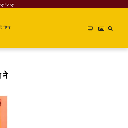
acy Policy
ई-पेपर
 ने