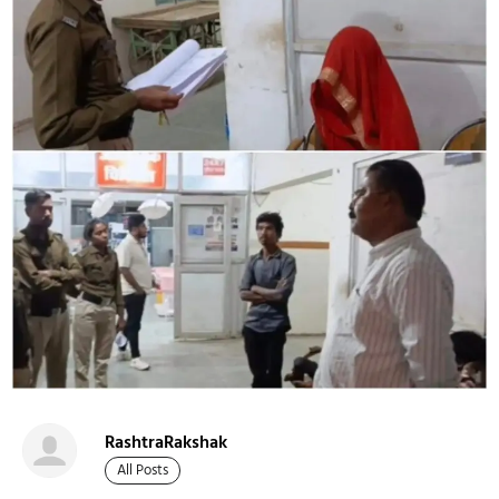
RashtraRakshak
All Posts