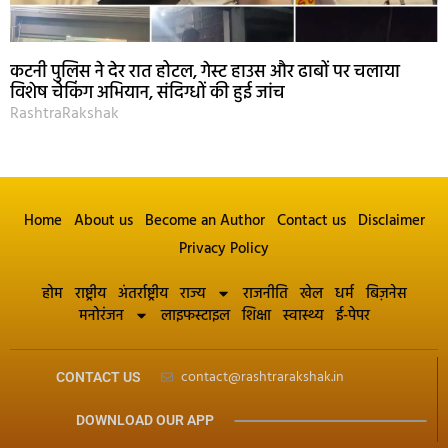
कटनी पुलिस ने देर रात होटल, गेस्ट हाउस और ढाबों पर चलाया
विशेष चेकिंग अभियान, संदिग्धों की हुई जांच
RashtraRakshak
Home
About us
Become an Author
Contact us
Disclaimer
Privacy Policy
होम
राष्ट्रीय
अंतर्राष्ट्रीय
राज्य
राजनीति
खेल
धर्म
बिज़नेस
मनोरंजन
लाइफस्टाइल
शिक्षा
स्वास्थ्य
ई-पेपर
contact@rashtrarakshak.in
CONTACT US
DOWNLOAD OUR APP