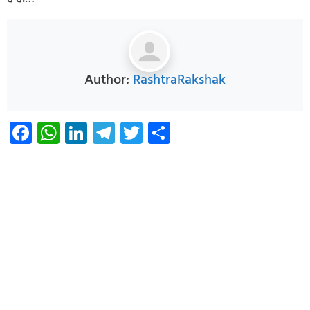
Author:
RashtraRakshak
Facebook
WhatsApp
LinkedIn
Telegram
Twitter
Share
Infoverse Academy