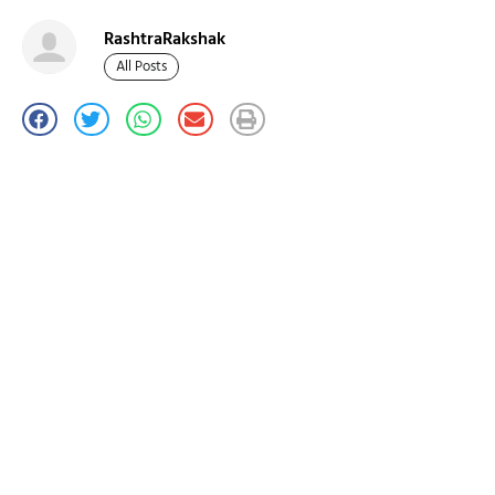
RashtraRakshak
All Posts