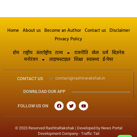
Home
About us
Become an Author
Contact us
Disclaimer
Privacy Policy
होम
राष्ट्रीय
अंतर्राष्ट्रीय
राज्य
राजनीति
खेल
धर्म
बिज़नेस
मनोरंजन
लाइफस्टाइल
शिक्षा
स्वास्थ्य
ई-पेपर
contact@rashtrarakshak.in
CONTACT US
DOWNLOAD OUR APP
FOLLOW US ON
© 2023 Reserved RashtraRakshak | Developed by
News Portal
Development Company
-
Traffic Tail