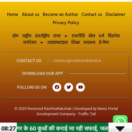
Home
About us
Become an Author
Contact us
Disclaimer
Privacy Policy
होम
राष्ट्रीय
अंतर्राष्ट्रीय
राज्य
राजनीति
खेल
धर्म
बिज़नेस
मनोरंजन
लाइफस्टाइल
शिक्षा
स्वास्थ्य
ई-पेपर
contact@rashtrarakshak.in
CONTACT US
DOWNLOAD OUR APP
FOLLOW US ON
© 2023 Reserved RashtraRakshak | Developed by
News Portal
Development Company
-
Traffic Tail
 कुओं की कराई जा रही सफाई, जल गंगा संवर्धन अभियान के तहत मह
08:27