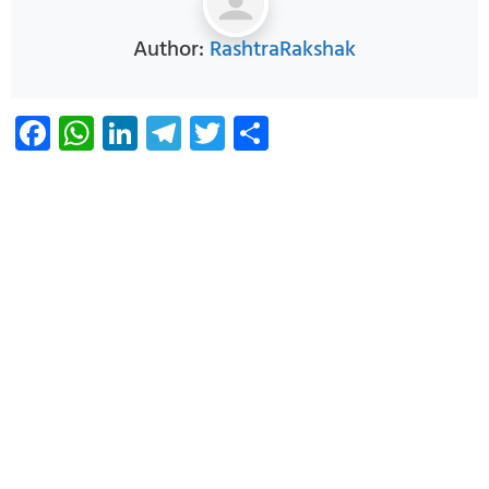
Author:
RashtraRakshak
Facebook
WhatsApp
LinkedIn
Telegram
Twitter
Share
Infoverse Academy