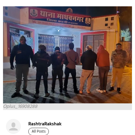
Oplus_16908288
RashtraRakshak
All Posts