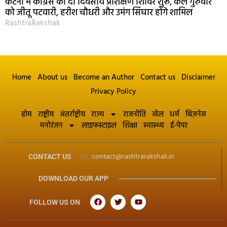
कटनी में कांग्रेस का दो दिवसीय प्रशिक्षण शिविर शुरू, कल गुरुवार
को जीतू पटवारी, हरीश चौधरी और उमंग सिंघार होंगे शामिल
RashtraRakshak
Home
About us
Become an Author
Contact us
Disclaimer
Privacy Policy
होम
राष्ट्रीय
अंतर्राष्ट्रीय
राज्य
राजनीति
खेल
धर्म
बिज़नेस
मनोरंजन
लाइफस्टाइल
शिक्षा
स्वास्थ्य
ई-पेपर
contact@rashtrarakshak.in
CONTACT US
DOWNLOAD OUR APP
FOLLOW US ON