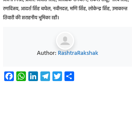
अंजनी मिश्रा, प्रआर. अजीत सिंह, आरक्षक रामचरण, राकेश साहू, गौरव सिंह,
रणविजय, आदर्श सिंह बघेल, नवीनदत्त, मणि सिंह, लोकेन्द्र सिंह, उमाकान्त
तिवारी की सराहनीय भूमिका रही।
Author:
RashtraRakshak
Facebook
WhatsApp
LinkedIn
Telegram
Twitter
Share