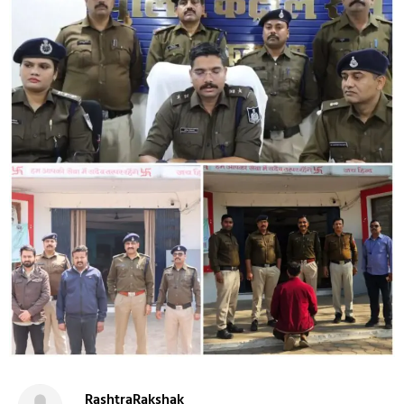
RashtraRakshak