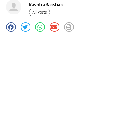
RashtraRakshak
All Posts