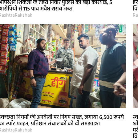
ऑपरेशन शिकंजा के तहत निवार पुलिस की बड़ी कार्रवाई, 5
हर
आरोपियों से 115 पाव अवैध शराब जब्त
वि
RashtraRakshak
Ra
स्वच्छता नियमों की अनदेखी पर निगम सख्त, लगाया 6,500 रूपये
स्
का स्पॉट फाइन, प्रतिष्ठान संचालकों को दी समझाइश
श्
मर
RashtraRakshak
वि