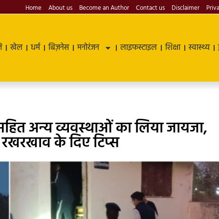
Home
About us
Become an Author
Contact us
Disclaimer
Priv
ि
खेल
धर्म
बिज़नेस
मनोरंजन
लाइफस्टाइल
शिक्षा
स्वास्थ्य
गार। सहित अन्य व्यवस्थाओं का लिया जायजा,
ा, रखरखाव के दिए टिप्स