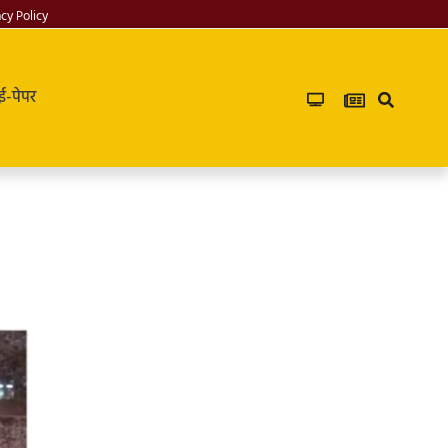
acy Policy
ई-पेपर
Infoverse
Academy