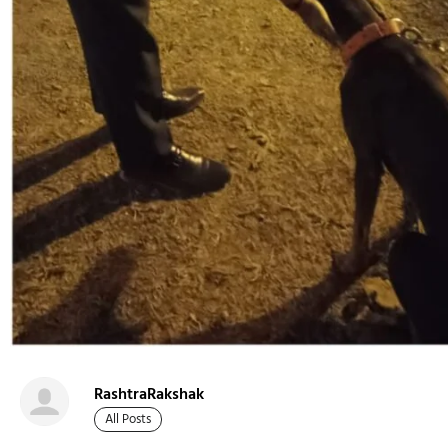
RashtraRakshak
All Posts