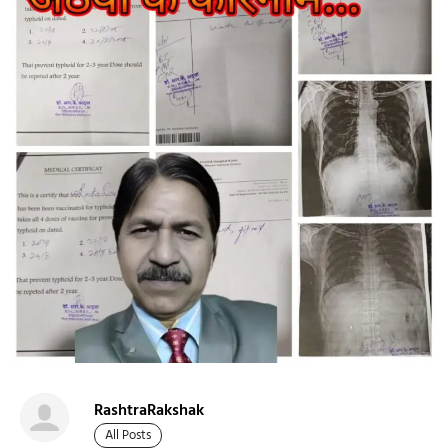
RashtraRakshak
All Posts