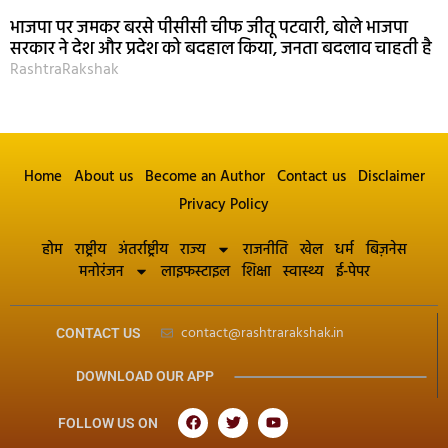
भाजपा पर जमकर बरसे पीसीसी चीफ जीतू पटवारी, बोले भाजपा
सरकार ने देश और प्रदेश को बदहाल किया, जनता बदलाव चाहती है
RashtraRakshak
Home
About us
Become an Author
Contact us
Disclaimer
Privacy Policy
होम
राष्ट्रीय
अंतर्राष्ट्रीय
राज्य
राजनीति
खेल
धर्म
बिज़नेस
मनोरंजन
लाइफस्टाइल
शिक्षा
स्वास्थ्य
ई-पेपर
contact@rashtrarakshak.in
CONTACT US
DOWNLOAD OUR APP
FOLLOW US ON