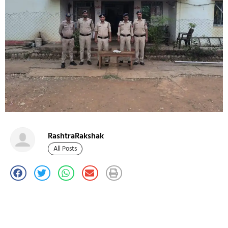
RashtraRakshak
All Posts