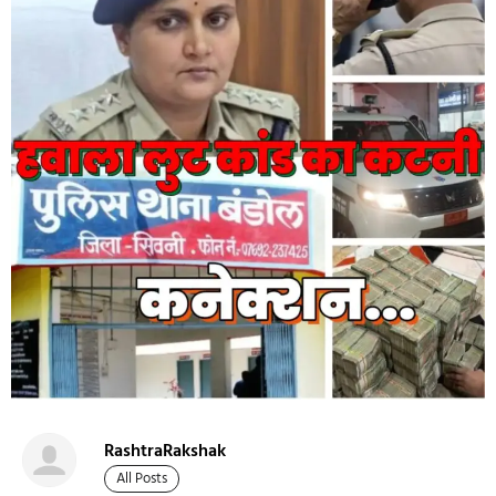
RashtraRakshak
All Posts