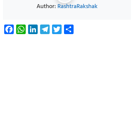
Author:
RashtraRakshak
Facebook
WhatsApp
LinkedIn
Telegram
Twitter
Share
Infoverse Academy