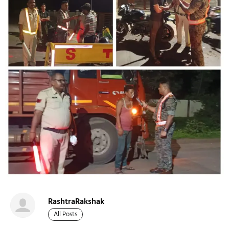
RashtraRakshak
All Posts