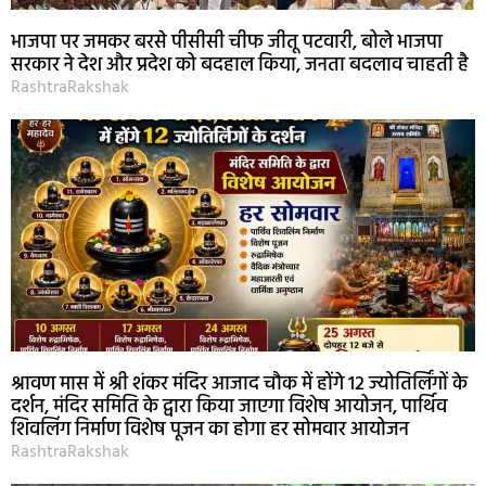
भाजपा पर जमकर बरसे पीसीसी चीफ जीतू पटवारी, बोले भाजपा
सरकार ने देश और प्रदेश को बदहाल किया, जनता बदलाव चाहती है
RashtraRakshak
श्रावण मास में श्री शंकर मंदिर आजाद चौक में होंगे 12 ज्योतिर्लिंगों के
दर्शन, मंदिर समिति के द्वारा किया जाएगा विशेष आयोजन, पार्थिव
शिवलिंग निर्माण विशेष पूजन का होगा हर सोमवार आयोजन
RashtraRakshak