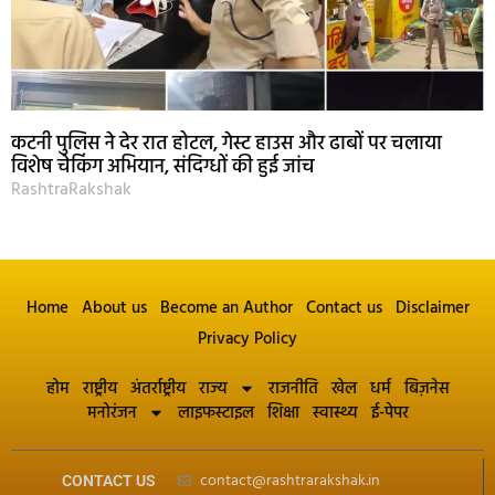
कटनी पुलिस ने देर रात होटल, गेस्ट हाउस और ढाबों पर चलाया
विशेष चेकिंग अभियान, संदिग्धों की हुई जांच
RashtraRakshak
Home
About us
Become an Author
Contact us
Disclaimer
Privacy Policy
होम
राष्ट्रीय
अंतर्राष्ट्रीय
राज्य
राजनीति
खेल
धर्म
बिज़नेस
मनोरंजन
लाइफस्टाइल
शिक्षा
स्वास्थ्य
ई-पेपर
contact@rashtrarakshak.in
CONTACT US