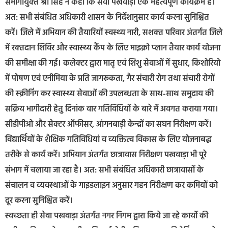
संभागायुक्‍त श्री सिंह ने कहा कि सेवा पखवाड़ा एक महत्‍वपूर्ण कार्यक्रम है।
अत: सभी संबंधित अधिकारी शासन के‍ निर्देशानुसार कार्य करना सुनिश्चित
करें। जिले में अभियान की तैयारियों स्‍वस्‍थ्‍य नारी, सशक्‍त परिवार अंतर्गत जिले
में रक्‍तदान शिविर और स्‍वास्‍थ्‍य कैंप के लिए माइक्रो प्‍लान तैयार कार्य योजना
की समीक्षा की गई। कलेक्टर द्वारा मातृ एवं शिशु सेवाओं में सुधार, किशोरियो
में पोषण एवं एनीमिया के प्रति जागरूकता, गैर संचारी रोग तथा संचारी रोगों
की स्‍क्रीनिंग कर स्‍वास्‍थ्‍य सेवाओं की उपलब्‍धता के साथ-साथ समुदाय की
सक्रिय भागीदारी हेतु दिनांक वार गतिविधियों के बारे में अवगत कराया गया।
सीडीपीओ और सेक्‍टर ऑफीसर, आंगनबाड़ी केन्‍द्रों का सघन निरीक्षण करें।
विद्यार्थियों के शैक्षिक गतिविधियां व व्‍यक्तित्‍व विकास के लिए योजनाबद्ध
तरीके से कार्य करें। अभियान अंतर्गत छात्रावास निरीक्षण पखवाड़ा भी पूरे
संभाग में चलाया जा रहा है। अत: सभी संबंधित अधिकारी छात्रावासों के
संचालन व व्‍यवस्‍थाओं के गाइडलाइन अनुसार गहन निरीक्षण कर कमियों को
दूर करना सुनिश्चित करें।
स्‍वच्‍छता ही सेवा पखवाड़ा अंतर्गत नगर निगम द्वारा किये जा रहे कार्यो की