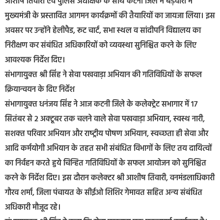
आशीष तिवारी एवं पुलिस अधीक्षक के साथ कटनी जिले में बड़वारा में
मुख्‍यमंत्री के प्रस्‍तावित आगमन कार्यक्रमों की तैयारियों का जायजा लिया। इस
अवसर पर उन्‍होंने हेलीपैड, रूट चार्ट, सभा स्‍थल व सांदी‍पनि विद्यालय का
निरीक्षण कर संबंधित अधिकारियों को व्‍यवस्‍था सुनिश्चित करने के लिए
आवश्‍यक निर्देश दिए।
संभागायुक्‍त श्री सिंह ने सेवा पखवाड़ा अभियान की गतिविधियों के सफल
क्रियान्‍वयन के दिए निर्देश
संभागायुक्‍त धनंजय सिंह ने आज कटनी जिले के कलेक्ट्रेट सभागार में 17
सितंबर से 2 अक्‍टूबर तक चलने वाले सेवा पखवाड़ा अभियान, स्‍वस्‍थ नारी,
सशक्‍त परिवार अभियान और राष्‍ट्रीय पोषण अभियान, स्‍वच्‍छता ही सेवा और
आदि कर्मयोगी अभियान के तहत सभी संबंधित विभागों के लिए तय दायित्‍वों
का निर्वहन करते हुये चिन्हित गतिविधियों के सफल आयोजन को सुनिश्चित
करने के निर्देश दिए। इस दौरान कलेक्‍टर श्री आशीष तिवारी, वनमंडलाधिकारी
गौरव शर्मा, जिला पंचायत के सीईओ शिशिर गेमावत सहित अन्‍य संबंधित
अधिकारी मौजूद रहे।