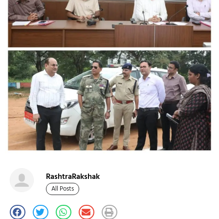
RashtraRakshak
All Posts