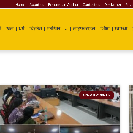
Home
About us
Become an Author
Contact us
Disclaimer
Priv
ि
खेल
धर्म
बिज़नेस
मनोरंजन
लाइफस्टाइल
शिक्षा
स्वास्थ्य
UNCATEGORIZED