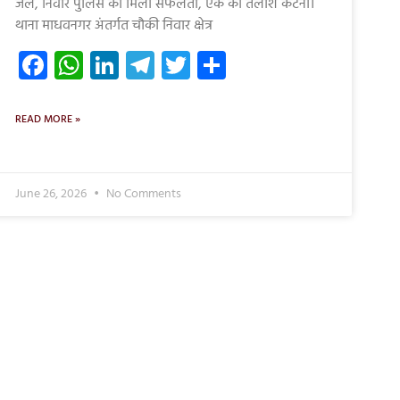
जेल, निवार पुलिस को मिली सफलता, एक की तलाश कटनी।
थाना माधवनगर अंतर्गत चौकी निवार क्षेत्र
Facebook
WhatsApp
LinkedIn
Telegram
Twitter
Share
READ MORE »
June 26, 2026
No Comments