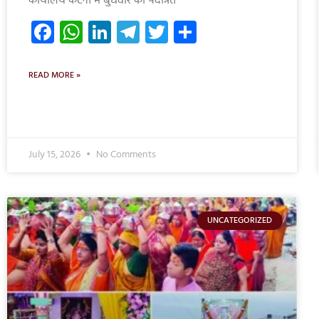
कार्यालय कटनी में बुधवार को पदोन्नत
Facebook
WhatsApp
LinkedIn
Telegram
Twitter
Share
READ MORE »
July 15, 2026
No Comments
UNCATEGORIZED