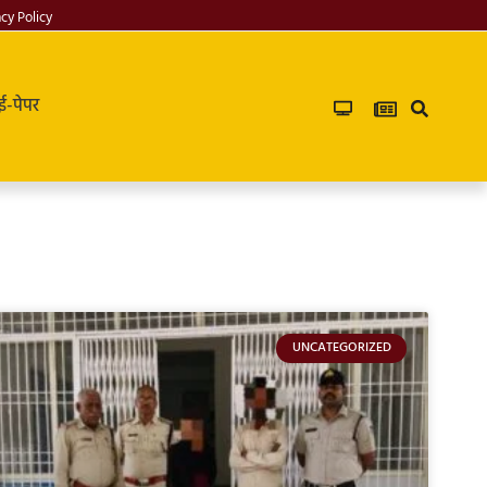
acy Policy
ई-पेपर
UNCATEGORIZED