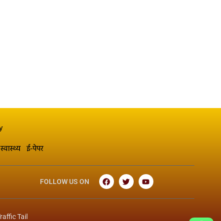
y
स्वास्थ्य
ई-पेपर
FOLLOW US ON
raffic Tail