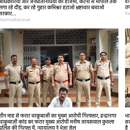
हो
अधिकारियों और जनप्रतिनिधियों का हाजमा, कटनी से भोपाल तक
तप
लगा रहे दौड़, कर रहे गुहार कमिश्नर हटाओ भ्रष्टाचार बचाओ
Ra
सरकार…
RashtraRakshak
तीन माह से फरार चाकूबाजी का मुख्य आरोपी गिरफ्तार, इन्द्रानगर
भा
चाकूबाजी कांड का फरार मुख्य आरोपी मनीष जायसवाल कुठला
सर
पुलिस की गिरफ्त में, न्यायालय ने भेजा जेल
है