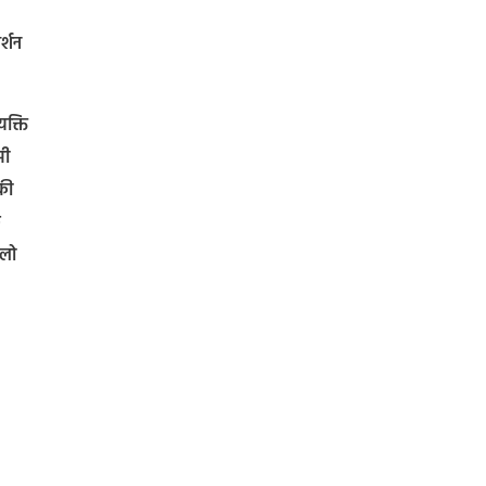
र्शन
यक्ति
सी
की
े
िलो