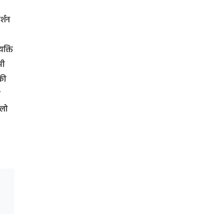
र्शन
यक्ति
सी
की
े
िलो