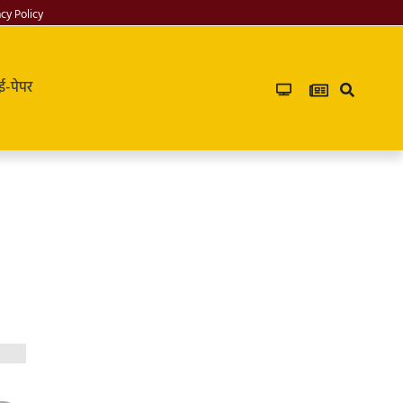
acy Policy
ई-पेपर
Infoverse
Academy