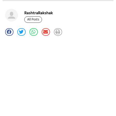
RashtraRakshak
All Posts