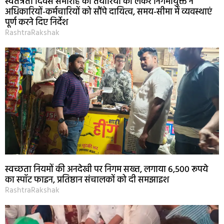
स्वतंत्रता दिवस समारोह की तैयारियों को लेकर निगमायुक्त ने
अधिकारियों-कर्मचारियों को सौंपे दायित्व, समय-सीमा में व्यवस्थाएं
पूर्ण करने दिए निर्देश
RashtraRakshak
स्वच्छता नियमों की अनदेखी पर निगम सख्त, लगाया 6,500 रूपये
का स्पॉट फाइन, प्रतिष्ठान संचालकों को दी समझाइश
RashtraRakshak