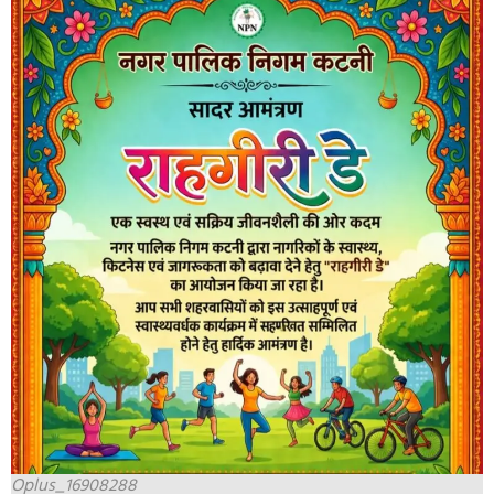
Oplus_16908288