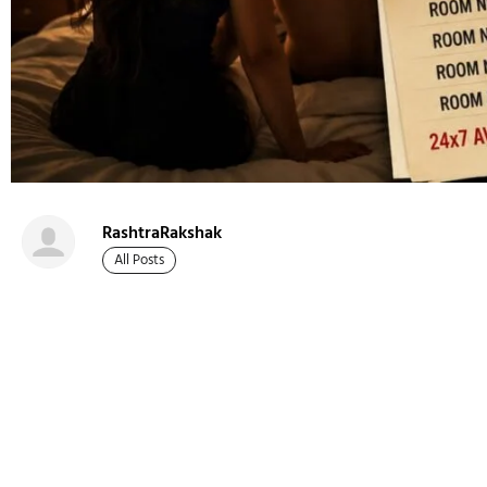
RashtraRakshak
All Posts