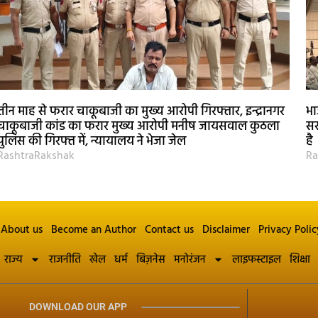
तीन माह से फरार चाकूबाजी का मुख्य आरोपी गिरफ्तार, इन्द्रानगर
भा
चाकूबाजी कांड का फरार मुख्य आरोपी मनीष जायसवाल कुठला
सर
पुलिस की गिरफ्त में, न्यायालय ने भेजा जेल
है
RashtraRakshak
Ra
About us
Become an Author
Contact us
Disclaimer
Privacy Polic
राज्य
राजनीति
खेल
धर्म
बिज़नेस
मनोरंजन
लाइफस्टाइल
शिक्षा
DOWNLOAD OUR APP