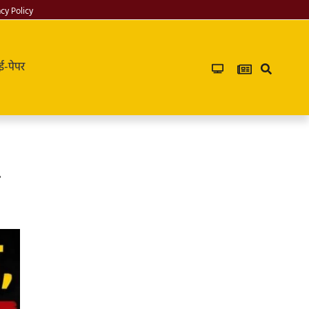
acy Policy
ई-पेपर
ड
Infoverse
Academy