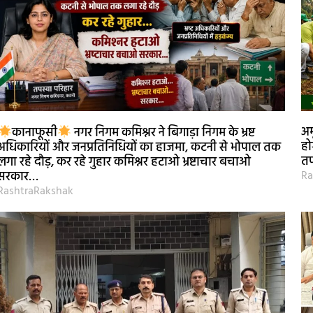
अम
कानाफूसी
नगर निगम कमिश्नर ने बिगाड़ा निगम के भ्रष्ट
हो
अधिकारियों और जनप्रतिनिधियों का हाजमा, कटनी से भोपाल तक
तप
लगा रहे दौड़, कर रहे गुहार कमिश्नर हटाओ भ्रष्टाचार बचाओ
Ra
सरकार…
RashtraRakshak