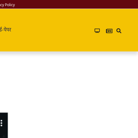
acy Policy
ई-पेपर
Infoverse
Academy