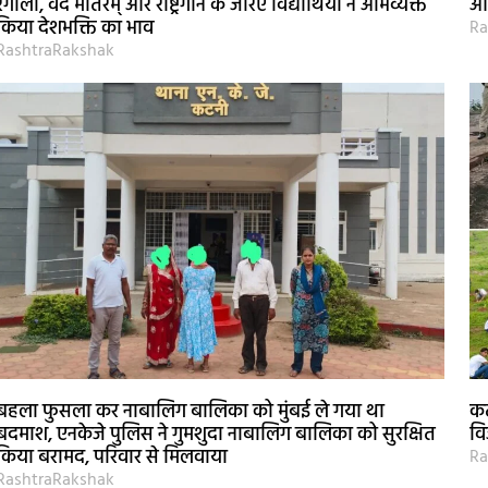
रंगोली, वंदे मातरम् और राष्ट्रगान के जरिए विद्यार्थियों ने अभिव्यक्त
आर
किया देशभक्ति का भाव
Ra
RashtraRakshak
बहला फुसला कर नाबालिग बालिका को मुंबई ले गया था
कट
बदमाश, एनकेजे पुलिस ने गुमशुदा नाबालिग बालिका को सुरक्षित
वि
किया बरामद, परिवार से मिलवाया
Ra
RashtraRakshak