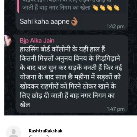
RashtraRakshak