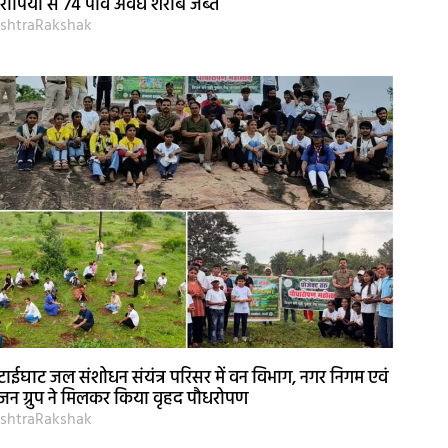
ोपियों से 74 पाव अवैध शराब जब्त
shtraRakshak
ाईघाट जल संशोधन संयंत्र परिसर में वन विभाग, नगर निगम एवं
जन ग्रुप ने मिलकर किया वृहद पौधरोपण
shtraRakshak