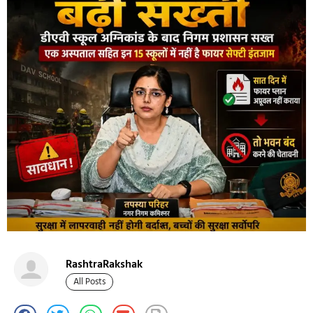
RashtraRakshak
All Posts