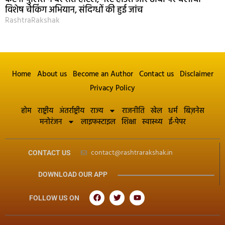
विशेष चेकिंग अभियान, संदिग्धों की हुई जांच
RashtraRakshak
Home
About us
Become an Author
Contact us
Disclaimer
Privacy Policy
होम
राष्ट्रीय
अंतर्राष्ट्रीय
राज्य
राजनीति
खेल
धर्म
बिज़नेस
मनोरंजन
लाइफस्टाइल
शिक्षा
स्वास्थ्य
ई-पेपर
contact@rashtrarakshak.in
CONTACT US
DOWNLOAD OUR APP
FOLLOW US ON