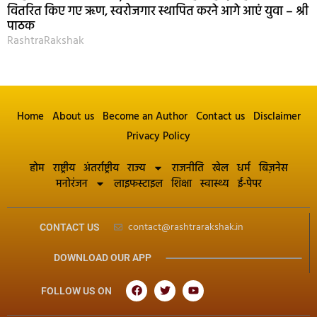
वितरित किए गए ऋण, स्वरोजगार स्थापित करने आगे आएं युवा – श्री
पाठक
RashtraRakshak
Home
About us
Become an Author
Contact us
Disclaimer
Privacy Policy
होम
राष्ट्रीय
अंतर्राष्ट्रीय
राज्य
राजनीति
खेल
धर्म
बिज़नेस
मनोरंजन
लाइफस्टाइल
शिक्षा
स्वास्थ्य
ई-पेपर
contact@rashtrarakshak.in
CONTACT US
DOWNLOAD OUR APP
FOLLOW US ON