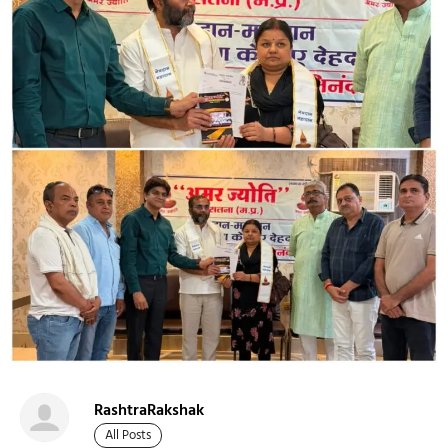
RashtraRakshak
All Posts