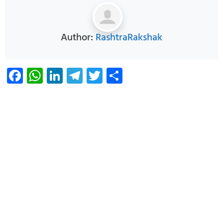
Author:
RashtraRakshak
Facebook
WhatsApp
LinkedIn
Telegram
Twitter
Share
Infoverse Academy