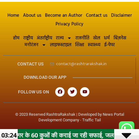
Home
About us
Become an Author
Contact us
Disclaimer
Privacy Policy
होम
राष्ट्रीय
अंतर्राष्ट्रीय
राज्य
राजनीति
खेल
धर्म
बिज़नेस
मनोरंजन
लाइफस्टाइल
शिक्षा
स्वास्थ्य
ई-पेपर
contact@rashtrarakshak.in
CONTACT US
DOWNLOAD OUR APP
FOLLOW US ON
© 2023 Reserved RashtraRakshak | Developed by
News Portal
Development Company
-
Traffic Tail
60 कुओं की कराई जा रही सफाई, जल गंगा संवर्धन अभियान के तहत 
03:24