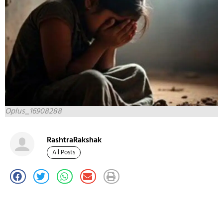
Oplus_16908288
RashtraRakshak
All Posts