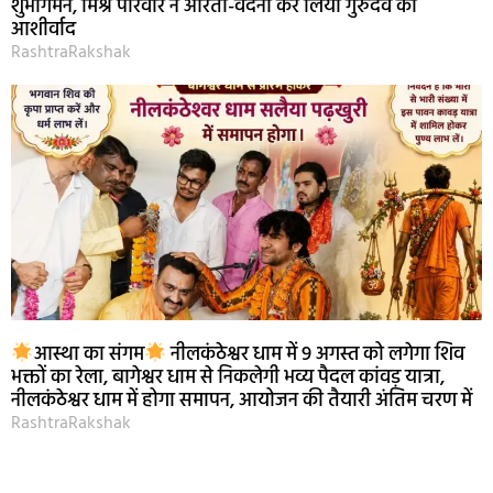
शुभागमन, मिश्र परिवार ने आरती-वंदना कर लिया गुरुदेव का
आशीर्वाद
RashtraRakshak
आस्था का संगम
नीलकंठेश्वर धाम में 9 अगस्त को लगेगा शिव
भक्तों का रेला, बागेश्वर धाम से निकलेगी भव्य पैदल कांवड़ यात्रा,
नीलकंठेश्वर धाम में होगा समापन, आयोजन की तैयारी अंतिम चरण में
RashtraRakshak