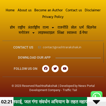
Home
About us
Become an Author
Contact us
Disclaimer
Privacy Policy
होम
राष्ट्रीय
अंतर्राष्ट्रीय
राज्य
राजनीति
खेल
धर्म
बिज़नेस
मनोरंजन
लाइफस्टाइल
शिक्षा
स्वास्थ्य
ई-पेपर
contact@rashtrarakshak.in
CONTACT US
DOWNLOAD OUR APP
FOLLOW US ON
© 2023 Reserved RashtraRakshak | Developed by
News Portal
Development Company
-
Traffic Tail
ंगा संवर्धन अभियान के तहत महापौर के निर्देशन में नगर निगम क
02:21