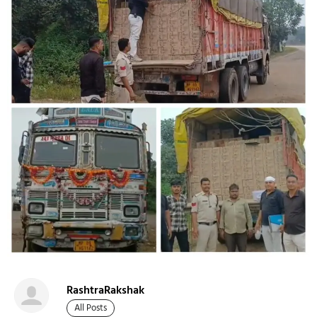
RashtraRakshak
All Posts