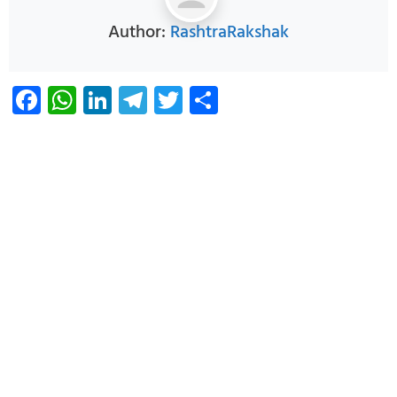
Author:
RashtraRakshak
Facebook
WhatsApp
LinkedIn
Telegram
Twitter
Share
Infoverse Academy