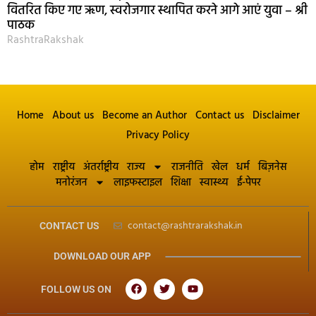
वितरित किए गए ऋण, स्वरोजगार स्थापित करने आगे आएं युवा – श्री
पाठक
RashtraRakshak
Home
About us
Become an Author
Contact us
Disclaimer
Privacy Policy
होम
राष्ट्रीय
अंतर्राष्ट्रीय
राज्य
राजनीति
खेल
धर्म
बिज़नेस
मनोरंजन
लाइफस्टाइल
शिक्षा
स्वास्थ्य
ई-पेपर
contact@rashtrarakshak.in
CONTACT US
DOWNLOAD OUR APP
FOLLOW US ON