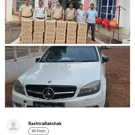
RashtraRakshak
All Posts