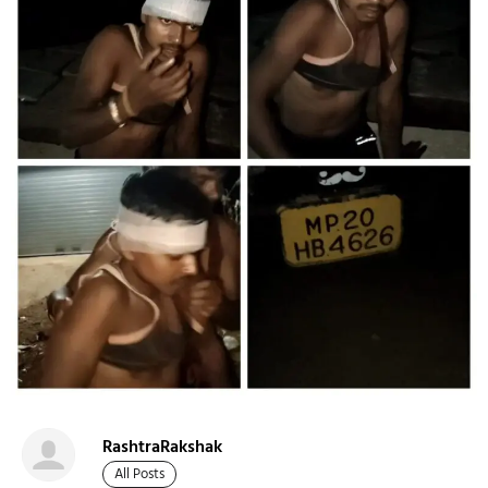
RashtraRakshak
All Posts