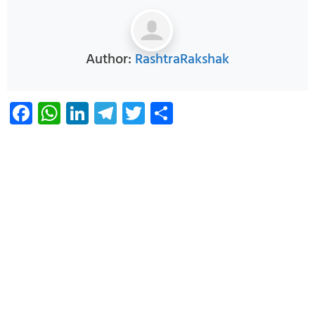
Author:
RashtraRakshak
Facebook
WhatsApp
LinkedIn
Telegram
Twitter
Share
Infoverse Academy