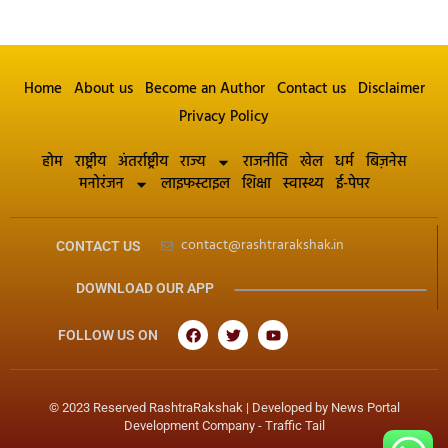
Home
About us
Become an Author
Contact us
Disclaimer
Privacy Policy
होम
राष्ट्रीय
अंतर्राष्ट्रीय
राज्य
राजनीति
खेल
धर्म
बिज़नेस
मनोरंजन
लाइफस्टाइल
शिक्षा
स्वास्थ्य
ई-पेपर
contact@rashtrarakshak.in
CONTACT US
DOWNLOAD OUR APP
FOLLOW US ON
© 2023 Reserved RashtraRakshak | Developed by
News Portal
Development Company
-
Traffic Tail