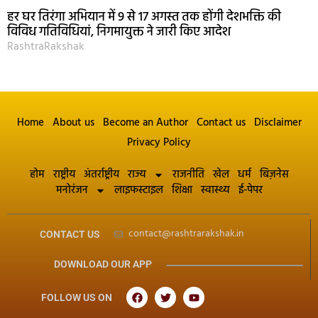
हर घर तिरंगा अभियान में 9 से 17 अगस्त तक होंगी देशभक्ति की
विविध गतिविधियां, निगमायुक्त ने जारी किए आदेश
RashtraRakshak
Home
About us
Become an Author
Contact us
Disclaimer
Privacy Policy
होम
राष्ट्रीय
अंतर्राष्ट्रीय
राज्य
राजनीति
खेल
धर्म
बिज़नेस
मनोरंजन
लाइफस्टाइल
शिक्षा
स्वास्थ्य
ई-पेपर
contact@rashtrarakshak.in
CONTACT US
DOWNLOAD OUR APP
FOLLOW US ON