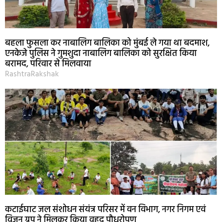
बहला फुसला कर नाबालिग बालिका को मुंबई ले गया था बदमाश,
एनकेजे पुलिस ने गुमशुदा नाबालिग बालिका को सुरक्षित किया
बरामद, परिवार से मिलवाया
RashtraRakshak
कटाईघाट जल संशोधन संयंत्र परिसर में वन विभाग, नगर निगम एवं
विजन ग्रुप ने मिलकर किया वृहद पौधरोपण