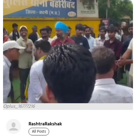
Oplus_16777216
RashtraRakshak
All Posts