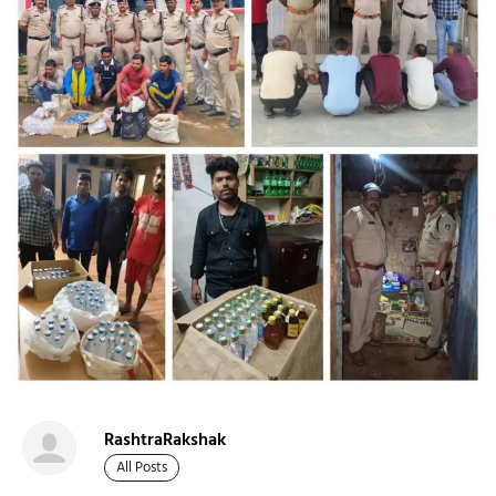
RashtraRakshak
All Posts