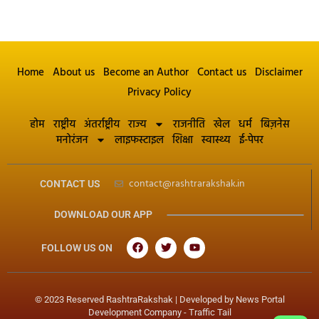
Home
About us
Become an Author
Contact us
Disclaimer
Privacy Policy
होम
राष्ट्रीय
अंतर्राष्ट्रीय
राज्य
राजनीति
खेल
धर्म
बिज़नेस
मनोरंजन
लाइफस्टाइल
शिक्षा
स्वास्थ्य
ई-पेपर
contact@rashtrarakshak.in
CONTACT US
DOWNLOAD OUR APP
FOLLOW US ON
© 2023 Reserved RashtraRakshak | Developed by
News Portal
Development Company
-
Traffic Tail