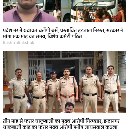
प्रदेश भर में यथावत चलेंगी बसें, प्रस्तावित हड़ताल निरस्त, सरकार ने
मांगा एक माह का समय, विशेष कमेटी गठित
RashtraRakshak
तीन माह से फरार चाकूबाजी का मुख्य आरोपी गिरफ्तार, इन्द्रानगर
चाकूबाजी कांड का फरार मुख्य आरोपी मनीष जायसवाल कुठला