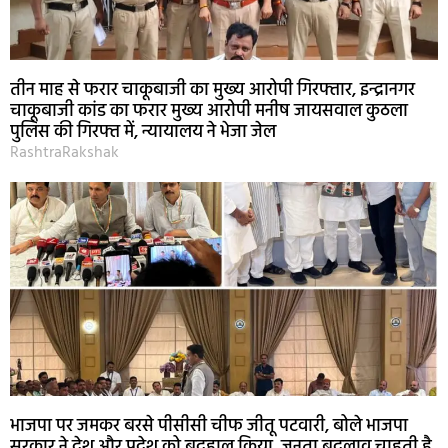
तीन माह से फरार चाकूबाजी का मुख्य आरोपी गिरफ्तार, इन्द्रानगर
चाकूबाजी कांड का फरार मुख्य आरोपी मनीष जायसवाल कुठला
पुलिस की गिरफ्त में, न्यायालय ने भेजा जेल
RashtraRakshak
भाजपा पर जमकर बरसे पीसीसी चीफ जीतू पटवारी, बोले भाजपा
सरकार ने देश और प्रदेश को बदहाल किया, जनता बदलाव चाहती है