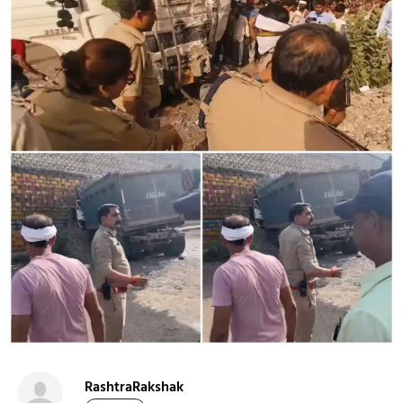
RashtraRakshak