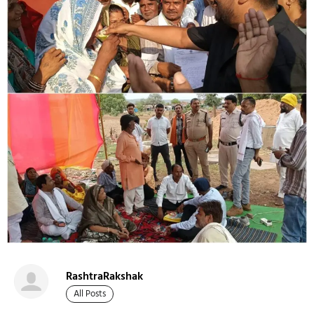
RashtraRakshak
All Posts