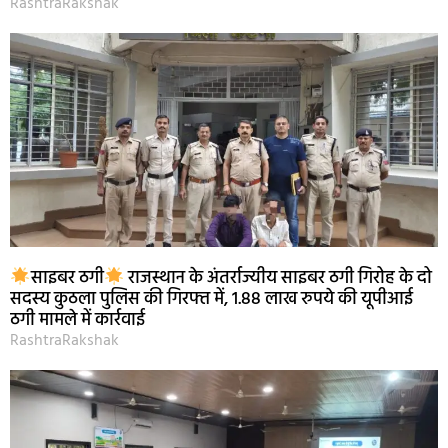
RashtraRakshak
साइबर ठगी
राजस्थान के अंतर्राज्यीय साइबर ठगी गिरोह के दो
सदस्य कुठला पुलिस की गिरफ्त में, 1.88 लाख रुपये की यूपीआई
ठगी मामले में कार्रवाई
RashtraRakshak