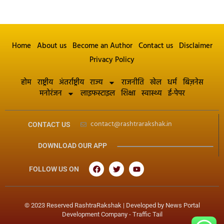
Home
About us
Become an Author
Contact us
Disclaimer
Privacy Policy
होम
राष्ट्रीय
अंतर्राष्ट्रीय
राज्य
राजनीति
खेल
धर्म
बिज़नेस
मनोरंजन
लाइफस्टाइल
शिक्षा
स्वास्थ्य
ई-पेपर
contact@rashtrarakshak.in
CONTACT US
DOWNLOAD OUR APP
FOLLOW US ON
© 2023 Reserved RashtraRakshak | Developed by
News Portal
Development Company
-
Traffic Tail