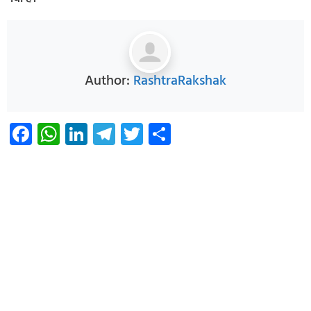
Author:
RashtraRakshak
Facebook
WhatsApp
LinkedIn
Telegram
Twitter
Share
Infoverse Academy