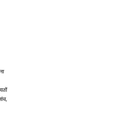
ाना
यतों
ांच,