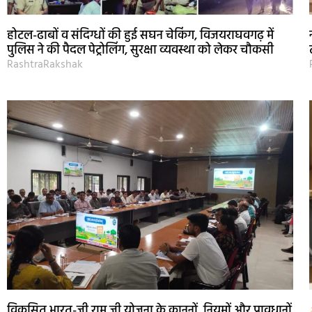
होटल-ढाबों व संदिग्धों की हुई सघन चेकिंग, विजयराघवगढ़ में
पुलिस ने की पैदल पेट्रोलिंग, सुरक्षा व्यवस्था को लेकर चौकसी
RashtraRakshak
विकसित भारत-जी राम जी योजना के कानूनों, नियमों और प्रावधानों