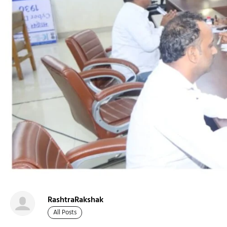
RashtraRakshak
All Posts