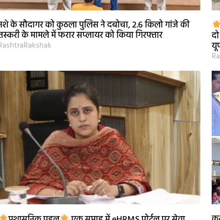
नशे के सौदागर को कुठला पुलिस ने दबोचा, 2.6 किलो गांजे की
तस्करी के मामले में फरार सप्लायर को किया गिरफ्तार
दो
RashtraRakshak
यू
Ra
कट
प्रशासनिक पहल
एक सप्ताह में eHRMS पोर्टल पर सेवा