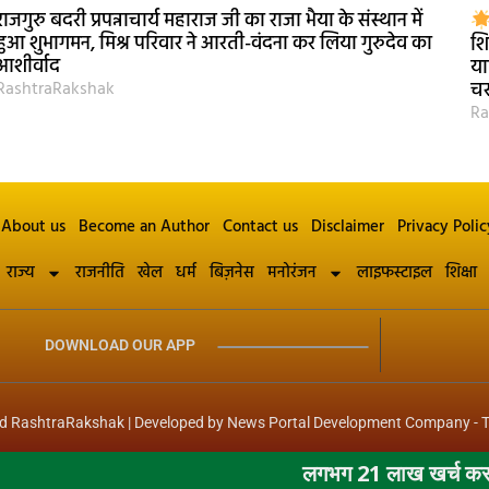
राजगुरु बदरी प्रपन्नाचार्य महाराज जी का राजा भैया के संस्थान में
हुआ शुभागमन, मिश्र परिवार ने आरती-वंदना कर लिया गुरुदेव का
शि
आशीर्वाद
या
RashtraRakshak
चर
Ra
About us
Become an Author
Contact us
Disclaimer
Privacy Polic
राज्य
राजनीति
खेल
धर्म
बिज़नेस
मनोरंजन
लाइफस्टाइल
शिक्षा
DOWNLOAD OUR APP
d RashtraRakshak | Developed by
News Portal Development Company
-
T
लगभग 21 लाख खर्च कर नगर के 60 कुओं की क