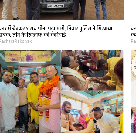
कार में बैठकर शराब पीना पड़ा भारी, निवार पुलिस ने सिखाया
कर
सबक, तीन के खिलाफ की कार्रवाई
कर
RashtraRakshak
Ra