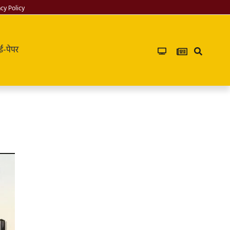
acy Policy
ई-पेपर
Infoverse
Academy