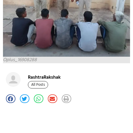
Oplus_16908288
RashtraRakshak
All Posts