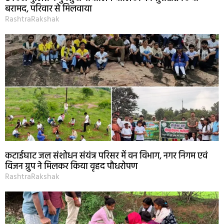
बरामद, परिवार से मिलवाया
RashtraRakshak
कटाईघाट जल संशोधन संयंत्र परिसर में वन विभाग, नगर निगम एवं
विजन ग्रुप ने मिलकर किया वृहद पौधरोपण
RashtraRakshak