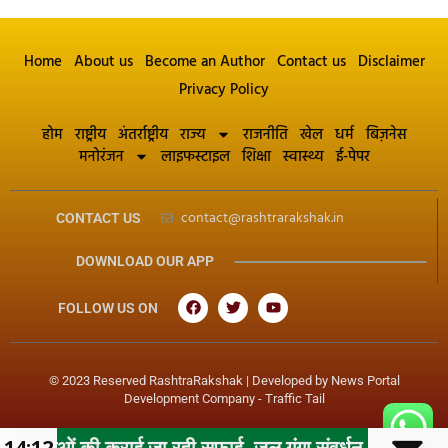
Home
About us
Become an Author
Contact us
Disclaimer
Privacy Policy
होम
राष्ट्रीय
अंतर्राष्ट्रीय
राज्य
राजनीति
खेल
धर्म
बिज़नेस
मनोरंजन
लाइफस्टाइल
शिक्षा
स्वास्थ्य
ई-पेपर
contact@rashtrarakshak.in
CONTACT US
DOWNLOAD OUR APP
FOLLOW US ON
© 2023 Reserved RashtraRakshak | Developed by
News Portal
Development Company
-
Traffic Tail
कराई जा रही सफाई, जल गंगा संवर्धन अभियान के तहत महापौर के न
14:12