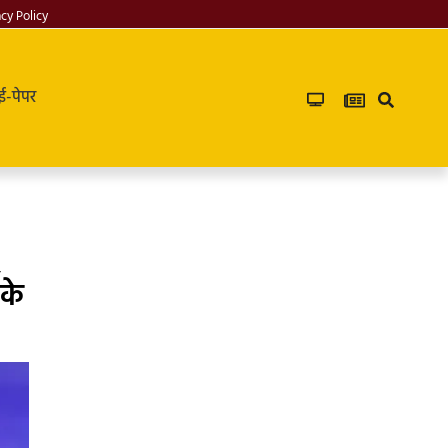
acy Policy
ई-पेपर
,
 के
Infoverse
Academy