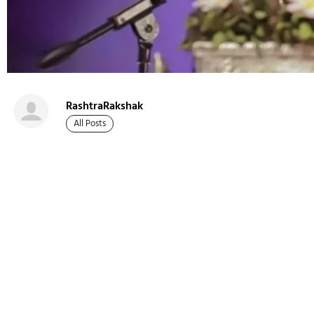
RashtraRakshak
All Posts