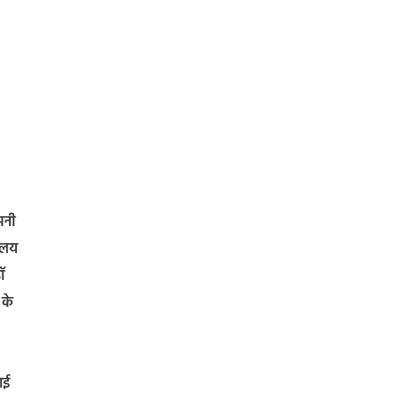
सनी
यालय
ॉ
 के
ाई