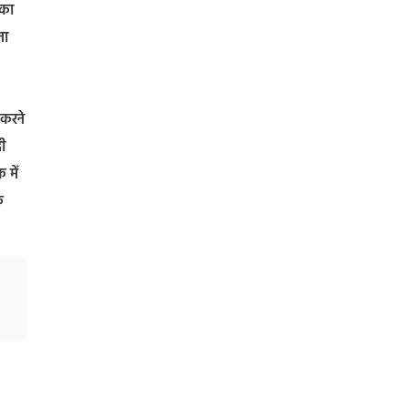
ंका
ना
 करने
ी
 में
े