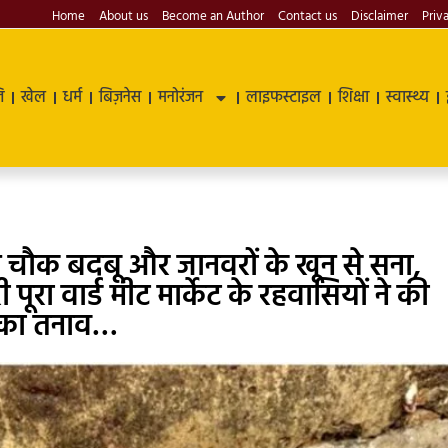
Home
About us
Become an Author
Contact us
Disclaimer
Priv
ि
खेल
धर्म
बिज़नेस
मनोरंजन
लाइफस्टाइल
शिक्षा
स्वास्थ्य
चौक बदबू और जानवरों के खून से सना,
्वरी पूरा वार्ड मीट मार्केट के रहवासियों ने की
ुका तनाव…