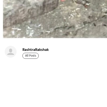
RashtraRakshak
All Posts