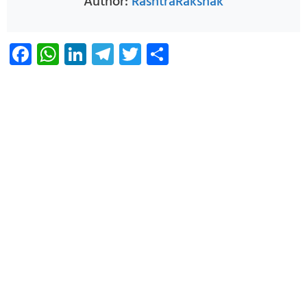
Author:
RashtraRakshak
Facebook
WhatsApp
LinkedIn
Telegram
Twitter
Share
Infoverse Academy